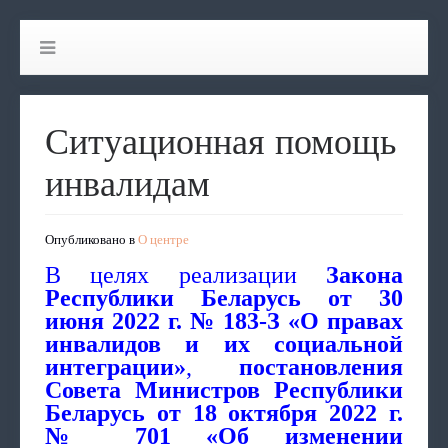
Ситуационная помощь
инвалидам
Опубликовано в
О центре
В целях реализации
Закона
Республики Беларусь от 30
июня 2022 г. № 183-З «О правах
инвалидов и их социальной
интеграции»
,
постановления
Совета Министров Республики
Беларусь от 18 октября 2022 г.
№ 701 «Об изменении