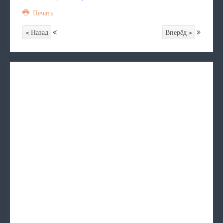
Печать
< Назад
Вперёд >
Обеспечение техническими ср
Услуги
СОЦИАЛЬНЫЙ ПАТРОНАТ
Содействие в определение в 
Туристические соревно