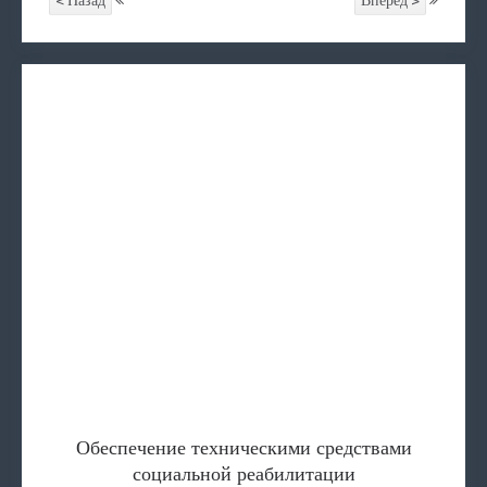
< Назад
Вперёд >
Обеспечение техническими ср
Услуги
СОЦИАЛЬНЫЙ ПАТРОНАТ
Содействие в определение в 
Туристические соревно
Обеспечение техническими средствами
социальной реабилитации