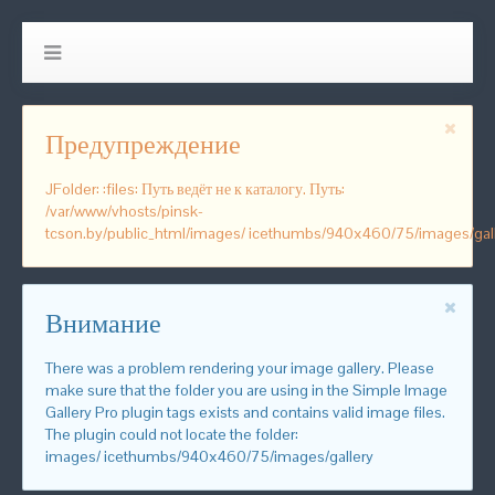
Предупреждение
JFolder: :files: Путь ведёт не к каталогу. Путь:
/var/www/vhosts/pinsk-
tcson.by/public_html/images/ icethumbs/940x460/75/images/gal
Внимание
There was a problem rendering your image gallery. Please
make sure that the folder you are using in the Simple Image
Gallery Pro plugin tags exists and contains valid image files.
The plugin could not locate the folder:
images/ icethumbs/940x460/75/images/gallery