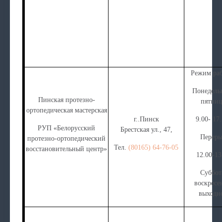
Режим раб
Понедель
Пинская протезно-
пятниц
ортопедическая мастерская
г..Пинск
9.00- 17.
РУП «Белорусский
Брестская ул., 47,
Перер
протезно-ортопедический
Тел.
(80165) 64-76-05
восстановительный центр»
12.00-13
Суббот
воскресе
выходн