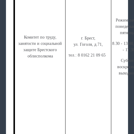
Режим ра
понедельн
пятни
Комитет по труду,
г. Брест,
занятости и социальной
8.30 - 13.00
ул. Гоголя, д.71,
защите Брестского
- 17.3
тел.: 8 0162 21 09 65
облисполкома
Суббот
воскресе
выходн