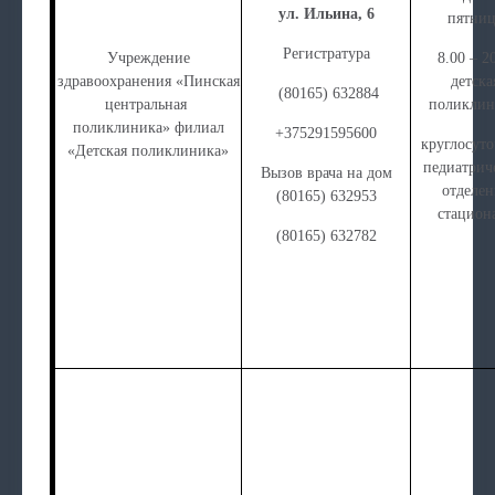
ул. Ильина, 6
пятниц
Регистратура
Учреждение
8.00 – 2
здравоохранения «Пинская
детска
(80165) 632884
центральная
поликлин
поликлиника» филиал
+375291595600
круглосуто
«Детская поликлиника»
педиатрич
Вызов врача на дом
отделен
(80165) 632953
стацион
(80165) 632782