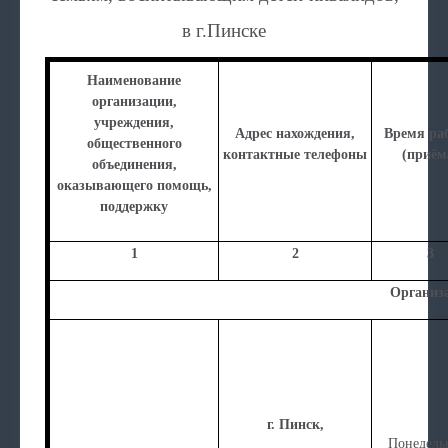
в г.Пинске
Наименование
организации,
учреждения,
Адрес нахождения,
Время ра
общественного
контактные телефоны
(приём
объединения,
оказывающего помощь,
поддержку
1
2
3
Организ
г. Пинск,
Понедель