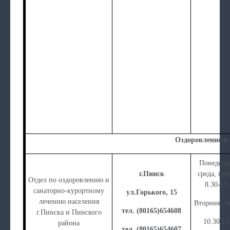
Оздоровление и 
Понедель
г.Пинск
среда, пя
Отдел по оздоровлению и
8.30-15
санаторно-курортному
ул.Горького, 15
лечению населения
Вторник, ч
тел. (80165)654608
г.Пинска и Пинского
10.30.13
района
тел. (80165)654607