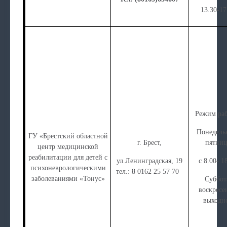
13.30-17
Режим раб
Понедель
ГУ «Брестский областной
г. Брест,
пятниц
центр медицинской
реабилитации для детей с
ул.Ленинградская, 19
с 8.00- 1
психоневрологическими
тел.: 8 0162 25 57 70
заболеваниями «Тонус»
Суббот
воскресе
выходн