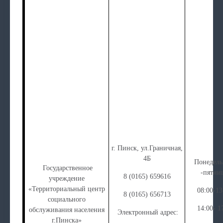
г. Пинск, ул.Граничная,
4Б
Понедел
Государственное
-пятни
8 (0165) 659616
учреждение
«Территориальный центр
08:00-13
8 (0165) 656713
социального
14:00- 1
обслуживания населения
Электронный адрес:
г.Пинска»