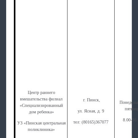
Центр раннего
вмешательства филиал
г. Пинск,
Понедель
«Специализированный
пятниц
ул. Ясная, д. 9
дом ребенка»
8.00-16
тел: (80165)367077
УЗ «Пинская центральная
поликлиника»