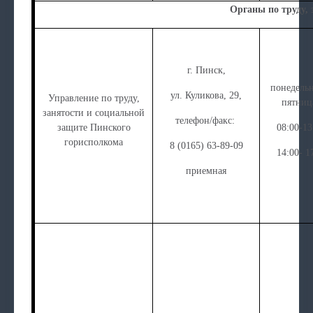
Органы по труду, 
г. Пинск,
понедельн
ул. Куликова, 29,
Управление по труду,
пятниц
занятости и социальной
телефон/факс:
защите Пинского
08:00-13
горисполкома
8 (0165) 63-89-09
14:00- 1
приемная