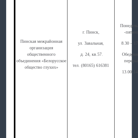
Понедел
г. Пинск,
-пятни
Пинская межрайонная
ул. Завальная,
8.30 – 17
организация
общественного
д. 24, кв.57.
Обеден
объединения «Белорусское
переры
тел. (80165) 616381
общество глухих»
13.00-14