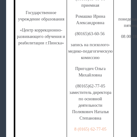
приемная
Государственное
Ромашко Ирина
учреждение образования
понедельн
Александровна
пятниц
«Центр коррекционно-
(80165)63-60-56
развивающего обучения и
08.00-18
реабилитации г.Пинска»
запись на психолого-
медико-педагогическую
комиссию
Пригодич Ольга
Михайловна
(80165)62-77-05
заместитель директора
по основной
деятельности
Полюхович Наталья
Степановна
8 (0165) 62-77-05