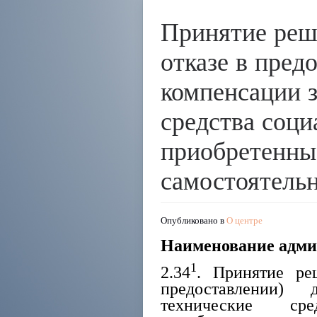
Принятие реш
отказе в пред
компенсации з
средства соци
приобретенны
самостоятель
Опубликовано в
О центре
Наименование адми
1
2.34
. Принятие ре
предоставлении)
технические сре