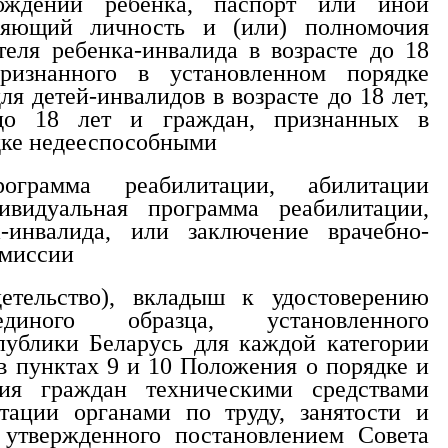
ождении ребенка, паспорт или иной
еряющий личность и (или) полномочия
теля ребенка-инвалида в возрасте до 18
признанного в установленном порядке
я детей-инвалидов в возрасте до 18 лет,
до 18 лет и граждан, признанных в
дке недееспособными
рограмма реабилитации, абилитации
ивидуальная программа реабилитации,
-инвалида, или заключение врачебно-
омиссии
детельство), вкладыш к удостоверению
 единого образца, установленного
публики Беларусь для каждой категории
в пунктах 9 и 10 Положения о порядке и
ния граждан техническими средствами
тации органами по труду, занятости и
 утвержденного постановлением Совета