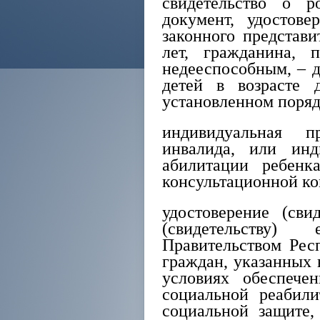
свидетельство о р
документ, удостов
законного представи
лет, гражданина, 
недееспособным, – дл
детей в возрасте 
установленном поря
индивидуальная п
инвалида, или инд
абилитации ребенка
консультационной к
удостоверение (сви
(свидетельству)
Правительством Рес
граждан, указанных 
условиях обеспече
социальной реабили
социальной защите,