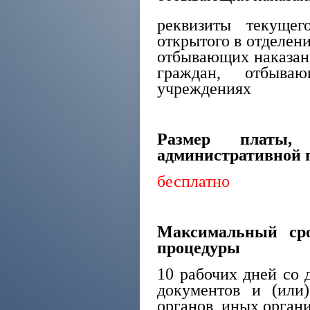
реквизиты текущег
открытого в отделени
отбывающих наказани
граждан, отбыва
учреждениях
Размер платы,
административной 
бесплатно
Максимальный сро
процедуры
10 рабочих дней со д
документов и (или)
органов, иных орган