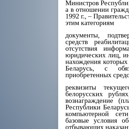
Министров Республики
а в отношении гражд
1992 г., – Правитель
этим категориям
документы, подтв
средств реабилита
отсутствия информ
юридических лиц, и
нахождения которых 
Беларусь, с обя
приобретенных средс
реквизиты текущег
белорусских рублях
вознаграждение (пл
Республики Беларусь
компьютерной сет
базовые условия об
отбывающих наказан