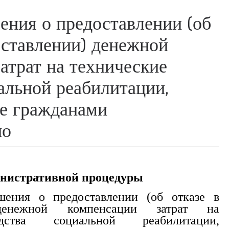
ения о предоставлении (об
оставлении) денежной
атрат на технические
альной реабилитации,
е гражданами
но
нистративной процедуры
шения о предоставлении (об отказе в
 денежной компенсации затрат на
дства социальной реабилитации,