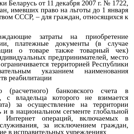
 Беларусь от 11 декабря 2007 г. № 1722,
ан, имевших право на льготы до 1 января
ством СССР, – для граждан, относящихся к
ерждающие затраты на приобретение
ции, платежные документы (в случае
ации о товаре также товарный чек)
ндивидуальных предпринимателей, место
ограничивается территорией Республики
зательным указанием наименования
тв реабилитации
о (расчетного) банковского счета в
, с владельца которого не взимается
ата) за осуществление на территории
 и в национальном сегменте глобальной
и Интернет операций, включаемых в
служивания, за исключением граждан,
ие в исправительных учреждениях