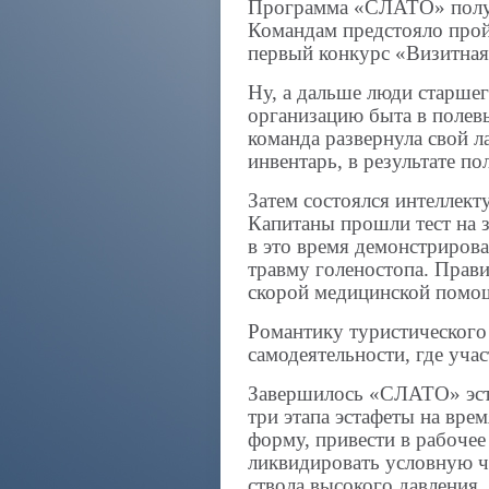
Программа «СЛАТО» получ
Командам предстояло прой
первый конкурс «Визитная
Ну, а дальше люди старше
организацию быта в полев
команда развернула свой л
инвентарь, в результате п
Затем состоялся интеллект
Капитаны прошли тест на з
в это время демонстриров
травму голеностопа. Прав
скорой медицинской помощ
Романтику туристического
самодеятельности, где уча
Завершилось «СЛАТО» эст
три этапа эстафеты на вре
форму, привести в рабоче
ликвидировать условную 
ствола высокого давления