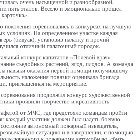
илась очень насыщенной и разнообразной.
ти пять этапов. Весело и эмоционально прошел
 карточка».
го поколения соревновались в конкурсах на лучшую
ых условиях. На определенном участке каждая
агерь (бивуак), установив палатку и прочий
олучился отличный палаточный городок.
уальный конкурс капитанов «Полевой врач».
нание съедобных растений, ягод, плодов. А команда
ала навыки оказания первой помощи получившему
ильность наложения повязки оценивала бригада
и, приглашенная на мероприятие.
 соревнования продолжил конкурс художественной
стники проявили творчество и креативность.
афетой от МЧС, где предстояло командам пройти
мя: каждый участник должен был надеть боевую
е состояние автономный пожарный извещатель,
чрезвычайную ситуацию и в завершении, с помощью
, подключенного к пожарному автомобилю, сбить