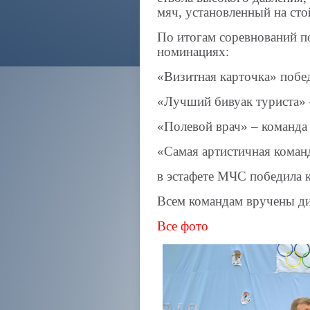
мяч, установленный на сто
По итогам соревнований п
номинациях:
«Визитная карточка» поб
«Лучший бивуак туриста»
«Полевой врач» – команд
«Самая артистичная кома
в эстафете МЧС победила
Всем командам вручены ди
Все фото