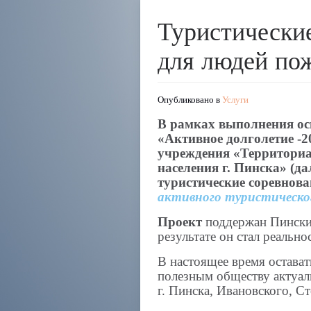
Туристически
для людей пож
Опубликовано в
Услуги
В рамках выполнения ос
«Активное долголетие -20
учреждения «Территори
населения г. Пинска» (д
туристические соревно
активного туристическо
Проект
поддержан Пински
результате он стал реально
В настоящее время остават
полезным обществу актуаль
г. Пинска, Ивановского, С