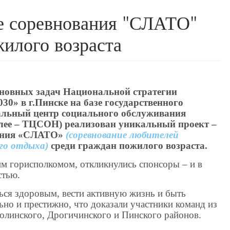
е соревнования "СЛАТО"
илого возраста
новных задач Национальной стратегии
30» в г.Пинске на базе государственного
альный центр социального обслуживания
алее – ТЦСОН) реализован уникальный проект –
вания «СЛАТО»
(соревнование любителей
го отдыха)
среди граждан пожилого возраста.
м горисполкомом, откликнулись спонсоры – и в
стью.
ься здоровым, вести активную жизнь и быть
но и престижно, что доказали участники команд из
толинского, Дрогичинского и Пинского районов.