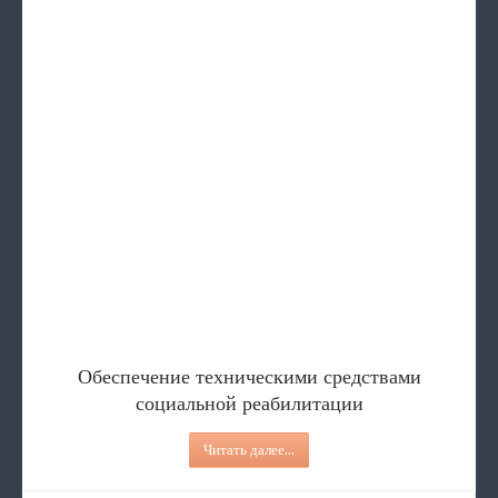
Обеспечение техническими ср
Услуги
СОЦИАЛЬНЫЙ ПАТРОНАТ
Содействие в определение в 
Туристические соревно
Обеспечение техническими средствами
социальной реабилитации
Читать далее...